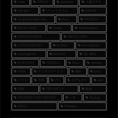
Sadie
DRUGS
glamscure
人格ラヂオ
cali≠gari
パペットディム
KISAKI
the god and death stars
Royz
OPHELIA
BUCK∞TICK
Chanty
BabyKingdom
HUMAN ERROR
DIR EN GREY
GOTCHAROCKA
the Raid.
Rorschach.inc
DazzlingBAD
DIAURA
甘い暴力
KAKUMAY
CHAQLA.
Ruiza
sukekiyo
SHIN
マツタケワークス
毒針
lynch.
ソード
天照
グミ
小アルカナ
seek
団長
THE LOCUS
仮病
SPLENDID GOD GIRAFFE
ハオ
BugLug
MUCC
Deathpair