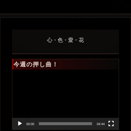
心・色・愛・花
今週の押し曲！
動
画
プ
レ
ー
ヤ
ー
00:00
04:44