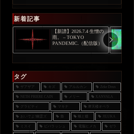
新着記事
【新譜】2026.7.4 生憎の
雨。 – TOKYO
PANDEMIC.（配信版）
タグ
ザアザア
キズ
アルルカン
Zeke Deux
NETH PRIERE CAIN
メリー
XANVALA
グラビティ
マキナ
摩天楼オペラ
おいでよ!幽霊ズ
梟
蛾と蝶
JILUKA
ミスイ
ビバラッシュ
電脳ヒメカ
ゼラ