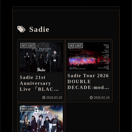
Sadie
SET LIST
SET LIST
Sadie Tour 2026
Sadie 21st
DOUBLE
Anniversary
DECADE-mode
Live 「BLACK
of madness-
FUNERAL」
2026.03.20
2026.01.24
1月23日(金) 川
Zepp Shinjuku
崎セルビアンナイ
SET LIST
ト