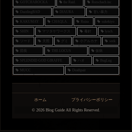
GOTCHAROCKA
the Raid.
Rorschach.inc
DazzlingBAD
DIAURA
甘い暴力
KAKUMAY
CHAQLA.
Ruiza
sukekiyo
SHIN
マツタケワークス
毒針
lynch.
ソード
天照
グミ
小アルカナ
seek
団長
THE LOCUS
仮病
SPLENDID GOD GIRAFFE
ハオ
BugLug
MUCC
Deathpair
ホーム
プライバシーポリシー
© 2026 Blog Guide All Rights Reserved.