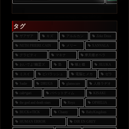
タグ
ザアザア
キズ
アルルカン
Zeke Deux
NETH PRIERE CAIN
メリー
XANVALA
グラビティ
マキナ
摩天楼オペラ
おいでよ!幽霊ズ
梟
蛾と蝶
JILUKA
ミスイ
ビバラッシュ
電脳ヒメカ
ゼラ
Sadie
DRUGS
glamscure
人格ラヂオ
cali≠gari
パペットディム
KISAKI
the god and death stars
Royz
OPHELIA
BUCK∞TICK
Chanty
BabyKingdom
HUMAN ERROR
DIR EN GREY