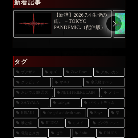
新着記事
【新譜】2026.7.4 生憎の
雨。 – TOKYO
PANDEMIC.（配信版）
タグ
ザアザア
キズ
Zeke Deux
アルルカン
グラビティ
マキナ
摩天楼オペラ
おいでよ!幽霊ズ
NETH PRIERE CAIN
メリー
XANVALA
cali≠gari
パペットディム
KISAKI
the god and death stars
Royz
梟
蛾と蝶
JILUKA
ミスイ
ビバラッシュ
電脳ヒメカ
ゼラ
Sadie
DRUGS