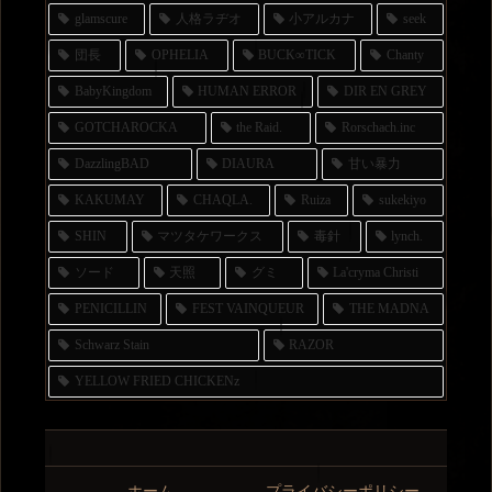
glamscure
人格ラヂオ
小アルカナ
seek
団長
OPHELIA
BUCK∞TICK
Chanty
BabyKingdom
HUMAN ERROR
DIR EN GREY
GOTCHAROCKA
the Raid.
Rorschach.inc
DazzlingBAD
DIAURA
甘い暴力
KAKUMAY
CHAQLA.
Ruiza
sukekiyo
SHIN
マツタケワークス
毒針
lynch.
ソード
天照
グミ
La'cryma Christi
PENICILLIN
FEST VAINQUEUR
THE MADNA
Schwarz Stain
RAZOR
YELLOW FRIED CHICKENz
ホーム
プライバシーポリシー