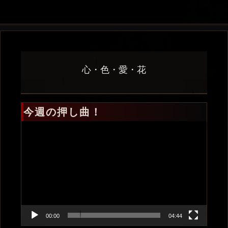
心・色・愛・花
今週の押し曲！
動
画
プ
レ
ー
ヤ
ー
00:00
04:44