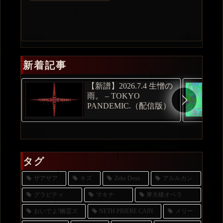
CLAPPER
新着記事
【新譜】2026.7.4 生憎の
雨。 – TOKYO
PANDEMIC.（配信版）
タグ
ザアザア
キズ
Zeke Deux
アルルカン
グラビティ
マキナ
摩天楼オペラ
おいでよ!幽霊ズ
NETH PRIERE CAIN
メリー