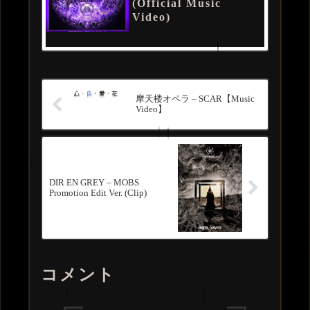
(Official Music
Video)
摩天楼オペラ – SCAR【Music
Video】
DIR EN GREY – MOBS
Promotion Edit Ver. (Clip)
コメント