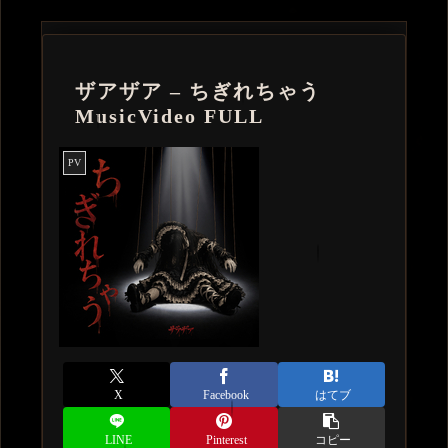
ザアザア – ちぎれちゃう
MusicVideo FULL
PV
X
Facebook
はてブ
LINE
Pinterest
コピー