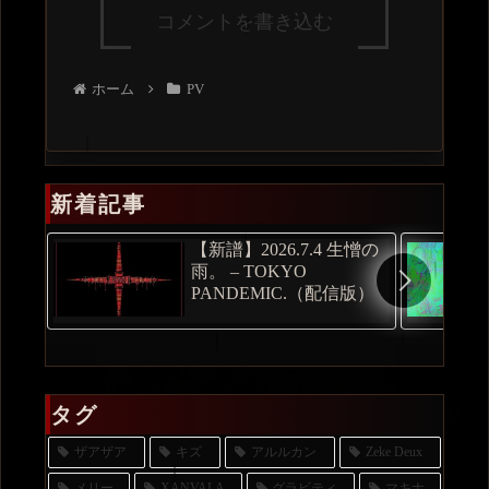
コメントを書き込む
ホーム
PV
新着記事
【新譜】2026.7.4 生憎の
雨。 – TOKYO
PANDEMIC.（配信版）
タグ
ザアザア
キズ
アルルカン
Zeke Deux
メリー
XANVALA
グラビティ
マキナ