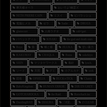
摩天楼オペラ
おいでよ!幽霊ズ
NETH PRIERE CAIN
ミスイ
ビバラッシュ
電脳ヒメカ
ゼラ
Sadie
DRUGS
glamscure
人格ラヂオ
cali≠gari
パペットディム
KISAKI
the god and death stars
Royz
梟
蛾と蝶
JILUKA
甘い暴力
KAKUMAY
CHAQLA.
Ruiza
sukekiyo
SHIN
マツタケワークス
毒針
lynch.
ソード
天照
グミ
小アルカナ
seek
団長
OPHELIA
BUCK∞TICK
Chanty
BabyKingdom
HUMAN ERROR
DIR EN GREY
GOTCHAROCKA
the Raid.
Rorschach.inc
DazzlingBAD
DIAURA
「#没」
Z CLEAR