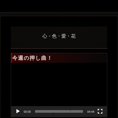
心・色・愛・花
今週の押し曲！
動
画
プ
レ
ー
ヤ
ー
00:00
04:44