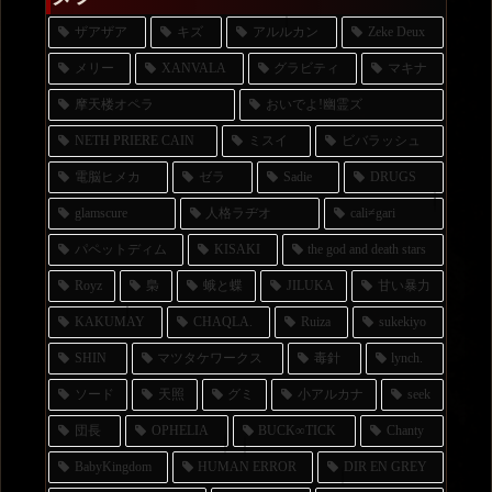
ザアザア
キズ
アルルカン
Zeke Deux
メリー
XANVALA
グラビティ
マキナ
摩天楼オペラ
おいでよ!幽霊ズ
NETH PRIERE CAIN
ミスイ
ビバラッシュ
電脳ヒメカ
ゼラ
Sadie
DRUGS
glamscure
人格ラヂオ
cali≠gari
パペットディム
KISAKI
the god and death stars
Royz
梟
蛾と蝶
JILUKA
甘い暴力
KAKUMAY
CHAQLA.
Ruiza
sukekiyo
SHIN
マツタケワークス
毒針
lynch.
ソード
天照
グミ
小アルカナ
seek
団長
OPHELIA
BUCK∞TICK
Chanty
BabyKingdom
HUMAN ERROR
DIR EN GREY