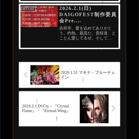
ー次回公演ーDOUBLE DECADE-
mode of decade-1月24日(...
2026.2.1(日)
SET LIST
DAIGOFEST制作委員
会Pre.
【狂動戦線】
吉祥寺、愛を込めてありがと
吉祥寺CLUB SEATA
う。灼熱。最高だ。貴様達、と
ことん愛してるぜ。そして
RAZOR・NoGoD・
DAMNED、JILUKA、NoGoD、
JILUKA・
またやりましょう。■セットリス
(O.A)DAMNED
ト1 KNOT INVISIBLE2
INTENSITY3 美醜4 Limit5 BAD
E...
2026.1.31 マキナ – ブルーチェ
イン
2026.2.1 D†Cry – 『Crystal
Flame』・『Eternal Wing』