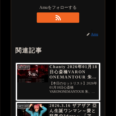
Amuをフォローする
Amu
関連記事
Chanty 2026年01月18
SET LIST
日心斎橋VARON
ONEMANTOUR 朱、
爛々。
【本日のセットリスト】2026年
01月18日心斎橋
VARONONEMANTOUR 朱、
爛々。SpotifyPlaylist↓↓年01月19
日(月) 名古屋 CLUB
UPSETONEMANTOUR 朱、
2026.3.16 ザアザア 亞
SET LIST
爛々。▪️冬ワンマンツアー開催
ん生誕ワンマン～愛と
中！▪️...
狂気の3days～ 「アノ