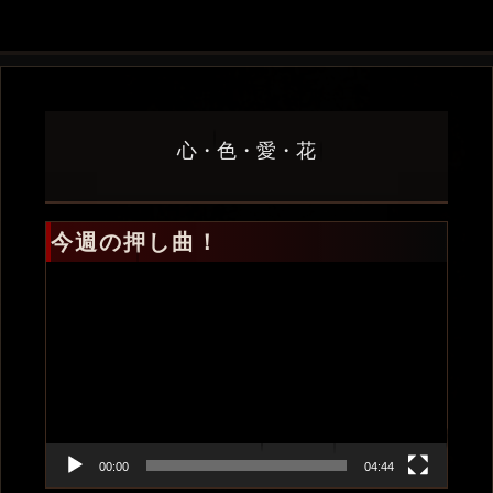
心・色・愛・花
今週の押し曲！
動
画
プ
レ
ー
ヤ
ー
00:00
04:44