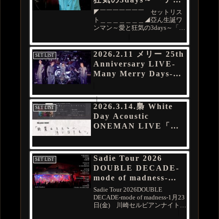
ンド SPRING LIVE
◤￣￣￣￣￣￣￣ セットリス
2026」 渋谷La.mama
ト＿＿＿＿＿＿＿◢亞ん生誕ワ
ンマン～愛と狂気の3days～「ア
ノンド SPRING LIVE 2026」
2026年3月16日(月) 渋谷
La.mama⁰-次のイベント-『楽な
2026.2.11 メリー 25th
SET LIST
死に方』購入者対象⁰インストア
Anniversary LIVE-
イベント...
Many Merry Days-
ネロBirthday Live
ドラムセンター暴走機
関車伝説！Vol.2〜ネロ
2026.3.14.梟 White
SET LIST
キャッスル〜
Day Acoustic
2/11(水祝)HOLIDAY
ONEMAN LIVE「綺
SHINJUKU
麗はきたない、汚いは
きれい」新宿
PetitMOA
Sadie Tour 2026
SET LIST
DOUBLE DECADE-
mode of madness-
1月23日(金) 川崎セル
Sadie Tour 2026DOUBLE
ビアンナイト
DECADE-mode of madness-1月23
日(金) 川崎セルビアンナイトご
来場ありがとうございました。