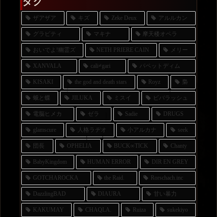
タグ
ザアザア
キズ
Zeke Deux
アルルカン
グラビティ
マキナ
摩天楼オペラ
おいでよ!幽霊ズ
NETH PRIERE CAIN
メリー
XANVALA
cali≠gari
パペットディム
KISAKI
the god and death stars
Royz
梟
蛾と蝶
JILUKA
ミスイ
ビバラッシュ
電脳ヒメカ
ゼラ
Sadie
DRUGS
glamscure
人格ラヂオ
小アルカナ
seek
団長
OPHELIA
BUCK∞TICK
Chanty
BabyKingdom
HUMAN ERROR
DIR EN GREY
GOTCHAROCKA
the Raid.
Rorschach.inc
DazzlingBAD
DIAURA
甘い暴力
KAKUMAY
CHAQLA.
Ruiza
sukekiyo