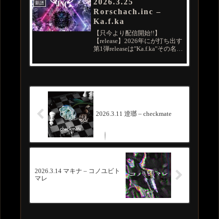
2026.3.25
新譜
Rorschach.inc –
Ka.f.ka
【只今より配信開始!!】
【release】2026年にが打ち出す
第1弾releaseは"Ka.f.ka"その名の
通り"変身"をテーマに哲学的で
不条理な歌詞をの不条理の文学
さながらメロディとヘビィなサ
ウンドが相反しながら交差する
救いの無いこの...
2026.3.11 逹瑯 – checkmate
2026.3.14 マキナ – コノユビト
マレ