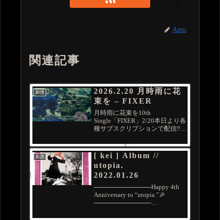
Amu
関連記事
2026.2.20 月時雨に花
新譜
束を – FIXER
月時雨に花束を10th
Single「FIXER」2/20本日より各
種サブスクリプションで配信‼️📢
お聴き逃しなく🔥🎧他の曲もこ
ちらから👇 月時雨に花束を
(@tsukishigu_info) February 19,
[ kei ] Album //
新譜
2026
utopia.
2022.01.26
─────────────Happy 4th
Anniversary to “utopia.”🎉
─────────────
@k_official_Album //
utopia.2022.01.26🎧 全編インス