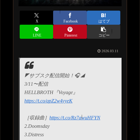
X
Facebook
はてブ
LINE
Pinterest
コピー
2026.03.11
◤サブスク配信開始！🎧◢
3/11〜配信
HELLBROTH『Voyage』
https://t.co/qpZ2w4vyeK
［収録曲］
https://t.co/Rz7awuHFYN
2.Doomsday
3.Distress