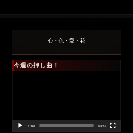
心・色・愛・花
今週の押し曲！
動
画
プ
レ
ー
ヤ
ー
00:00
04:44