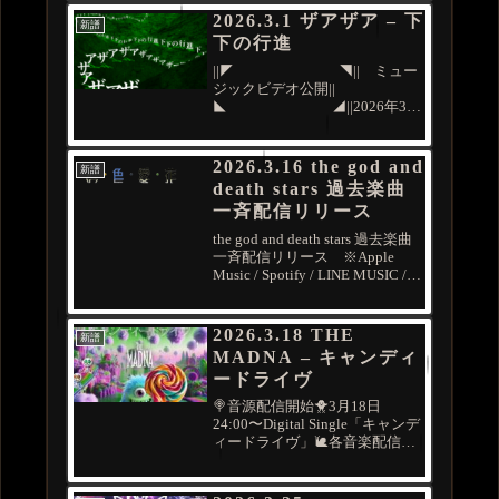
トで描かれる、心と五感を刺...
2026.3.1 ザアザア – 下
新譜
下の行進
||◤ ◥|| ミュー
ジックビデオ公開||
◣ ◢||2026年3月
1日(日)Digital Release【下下の行
進】ザアザアの世界には中毒性
がございます
2026.3.16 the god and
新譜
pic.twitter.com/JiDiGKG81c—...
death stars 過去楽曲
一斉配信リリース
the god and death stars 過去楽曲
一斉配信リリース ※Apple
Music / Spotify / LINE MUSIC /
Amazon Music / YouTube Music /
AWA / 他、主要音楽配信...
2026.3.18 THE
新譜
MADNA – キャンディ
ードライヴ
🍭音源配信開始🐥3月18日
24:00〜Digital Single「キャンデ
ィードライヴ」🐌各音楽配信サ
ービスにて配信スタート🐌💁‍♀️
pic.twitter.com/leJe7PaRcS— THE
MADNA Official (@T...