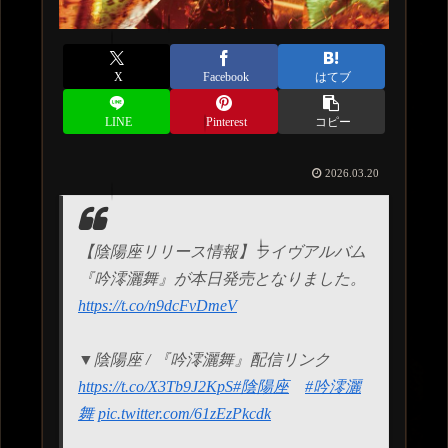
X
Facebook
はてブ
LINE
Pinterest
コピー
2026.03.20
【陰陽座リリース情報】ライヴアルバム
『吟澪灑舞』が本日発売となりました。
https://t.co/n9dcFvDmeV
▼陰陽座 / 『吟澪灑舞』配信リンク
https://t.co/X3Tb9J2KpS
#陰陽座
#吟澪灑
舞
pic.twitter.com/61zEzPkcdk