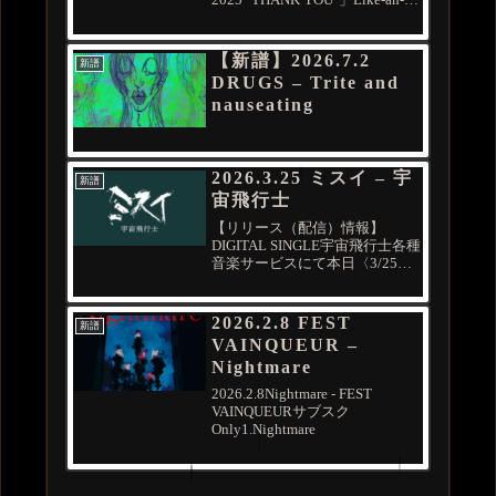
“THANK YOU”」
Angel Live Album「LIVE 2025
"THANK YOU"」 の2枚が...
【新譜】2026.7.2
新譜
DRUGS – Trite and
nauseating
2026.3.25 ミスイ – 宇
新譜
宙飛行士
【リリース（配信）情報】
DIGITAL SINGLE宇宙飛行士各種
音楽サービスにて本日〈3/25〉
より配信スタート！▼配信サイ
ト一例Apple MusicSpotifyiTunes
StoreAmazon MusicYouTube
2026.2.8 FEST
新譜
Musi...
VAINQUEUR –
Nightmare
2026.2.8Nightmare - FEST
VAINQUEURサブスク
Only1.Nightmare