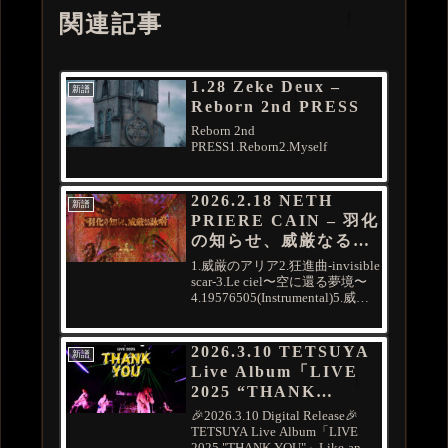
関連記事
1.28 Zeke Deux –
新譜
Reborn 2nd PRESS
Reborn 2nd
PRESS1.Reborn2.Myself
2026.2.18 NETH
新譜
PRIERE CAIN – 羽化
の知らせ、威厳なる詠
唱
1.威厳のアリア2.狂進曲-invisible
scar-3.Le ciel〜空に還る夢境〜
4.19576505(Instrumental)5.威厳
のアリア(Instrumental)6.狂進曲-
invisible scar-(Instru...
2026.3.10 TETSUYA
新譜
Live Album「LIVE
2025 “THANK
YOU”」 & – Live
🎉2026.3.10 Digital Release🎉
Album「LIVE 2025
TETSUYA Live Album「LIVE
2025 "THANK YOU"」Like-an-