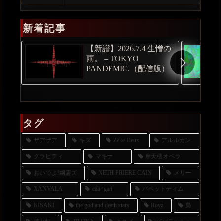
新着記事
【新譜】2026.7.4 生憎の
雨。 – TOKYO
PANDEMIC.（配信版）
タグ
ザアザア
キズ
Zeke Deux
アルルカン
グラビティ
マキナ
摩天楼オペラ
おいでよ!幽霊ズ
NETH PRIERE CAIN
メリー
XANVALA
cali≠gari
パペットディム
KISAKI
the god and death stars
Royz
梟