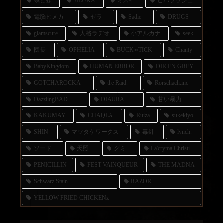
蛾と蝶
JILUKA
ミスイ
ビバラッシュ
電脳ヒメカ
ゼラ
Sadie
DRUGS
glamscure
人格ラヂオ
小アルカナ
seek
団長
OPHELIA
BUCK∞TICK
Chanty
BabyKingdom
HUMAN ERROR
DIR EN GREY
GOTCHAROCKA
the Raid.
Rorschach.inc
DazzlingBAD
DIAURA
甘い暴力
KAKUMAY
CHAQLA.
Ruiza
sukekiyo
SHIN
マツタケワークス
毒針
lynch.
ソード
天照
グミ
La'cryma Christi
PENICILLIN
FEST VAINQUEUR
THE MADNA
Schwarz Stain
RAZOR
YELLOW FRIED CHICKENz