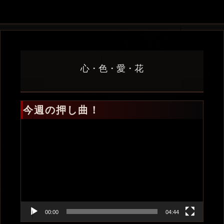
心・色・愛・花
今週の押し曲！
動
画
プ
レ
ー
ヤ
ー
00:00
04:44