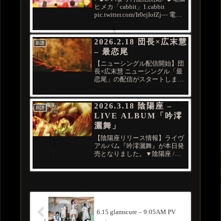
ヒメカ「cabbit」1.cabbit
pic.twitter.com/Ir0ejIofZj— 電脳
ヒメカ【公式】
(@dennou_himeca) February 13,
2026
2026.2.18 団長×広末慧
新譜
– 最恋尾
【ニューシングル配信開始】団
長×広末慧 ニューシングル「最
恋尾」の配信がスタートしまし
た！配信リンクはこちら↓↓↓歌詞
はこちら↓↓↓
pic.twitter.com/LKim1JMvSi— 団
2026.3.18 陰陽座 –
新譜
長×広末慧 (@danchokei) Febru...
LIVE ALBUM「吟澪
灑舞」
【陰陽座リリース情報】ライヴ
アルバム『吟澪灑舞』が本日発
売となりました。▼陰陽座 /
『吟澪灑舞』配信リンク陰陽
座 #吟澪灑舞
pic.twitter.com/61zEzPkcdk— 陰
陽座 (@omz_official) March 18...
6.15 glamscure – 9:05AM PV