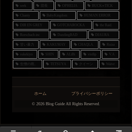
seek
団長
OPHELIA
BUCK∞TICK
Chanty
BabyKingdom
HUMAN ERROR
DIR EN GREY
GOTCHAROCKA
the Raid.
Rorschach.inc
DazzlingBAD
DIAURA
甘い暴力
KAKUMAY
CHAQLA.
Ruiza
sukekiyo
SHIN
ALiBi
vistlip
V.A
生憎の雨。
TETSUYA
クイーン
Waive
ホーム
プライバシーポリシー
© 2026 Blog Guide All Rights Reserved.