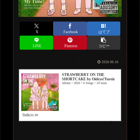
X
Facebook
はてブ
LINE
Pinterest
コピー
2026.06.16
STRAWBERRY ON THE
SHORTCAKE by Oideyo!Yureiz
Album • 2026 • 6 Songs • 24 mins
linkco.re