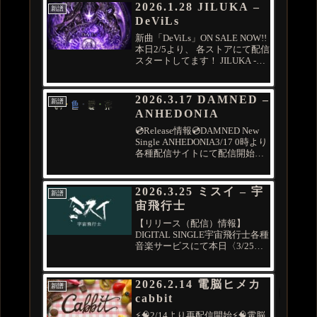
2026.1.28 JILUKA –
新譜
DeViLs
新曲「DeViLs」ON SALE NOW!!
本日2/5より、 各ストアにて配信
スタートしてます！ JILUKA -
OFFICIAL- (@JILUKA_official)
February 5, 2026
2026.1.28DeViLs...
2026.3.17 DAMNED –
新譜
ANHEDONIA
💿Release情報💿DAMNED New
Single ANHEDONIA3/17 0時より
各種配信サイトにて配信開始！
🔗Apple Music, Spotify, Youtube
Music, pic.twitter.com/cqAhl...
2026.3.25 ミスイ – 宇
新譜
宙飛行士
【リリース（配信）情報】
DIGITAL SINGLE宇宙飛行士各種
音楽サービスにて本日〈3/25〉
より配信スタート！▼配信サイ
ト一例Apple MusicSpotifyiTunes
StoreAmazon MusicYouTube
2026.2.14 電脳ヒメカ
新譜
Musi...
cabbit
⚡️🧠2/14より再配信開始⚡️🧠電脳