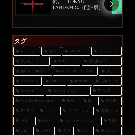
雨。 – TOKYO
PANDEMIC.（配信版）
タグ
ザアザア
キズ
Zeke Deux
アルルカン
グラビティ
マキナ
摩天楼オペラ
おいでよ!幽霊ズ
NETH PRIERE CAIN
メリー
XANVALA
DRUGS
glamscure
人格ラヂオ
cali≠gari
パペットディム
KISAKI
the god and death stars
Royz
梟
蛾と蝶
JILUKA
ミスイ
ビバラッシュ
電脳ヒメカ
ゼラ
Sadie
マツタケワークス
毒針
lynch.
ソード
天照
グミ
小アルカナ