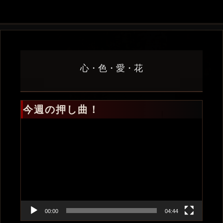
心・色・愛・花
今週の押し曲！
動
画
プ
レ
ー
ヤ
ー
00:00
04:44