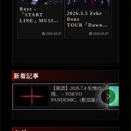
Royz –
2026.3.5 Zeke
「START
Deux
LINE」MUSIC
TOUR「Dawn of
VIDEO
The Luminous
2026.03.07
2026.03.07
Tears 福岡編
Day1」
新着記事
【新譜】2026.7.4 生憎の
雨。 – TOKYO
PANDEMIC.（配信版）