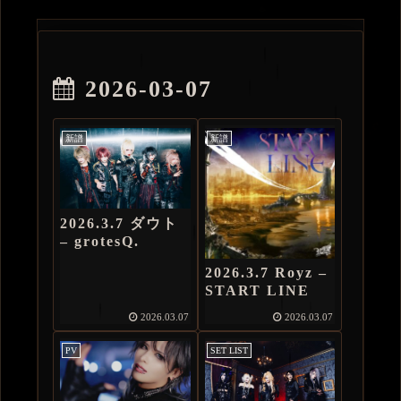
2026-03-07
新譜
新譜
2026.3.7 ダウト
– grotesQ.
2026.3.7 Royz –
START LINE
2026.03.07
2026.03.07
PV
SET LIST