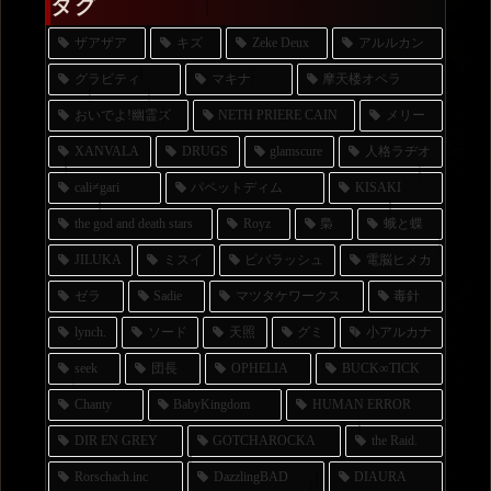
タグ
ザアザア
キズ
Zeke Deux
アルルカン
グラビティ
マキナ
摩天楼オペラ
おいでよ!幽霊ズ
NETH PRIERE CAIN
メリー
XANVALA
DRUGS
glamscure
人格ラヂオ
cali≠gari
パペットディム
KISAKI
the god and death stars
Royz
梟
蛾と蝶
JILUKA
ミスイ
ビバラッシュ
電脳ヒメカ
ゼラ
Sadie
マツタケワークス
毒針
lynch.
ソード
天照
グミ
小アルカナ
seek
団長
OPHELIA
BUCK∞TICK
Chanty
BabyKingdom
HUMAN ERROR
DIR EN GREY
GOTCHAROCKA
the Raid.
Rorschach.inc
DazzlingBAD
DIAURA