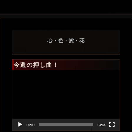
心・色・愛・花
今週の押し曲！
動
画
プ
レ
ー
ヤ
ー
00:00
04:44